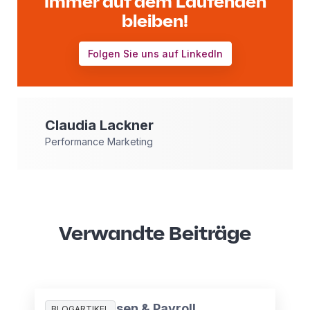
Immer auf dem Laufenden
bleiben!
Folgen Sie uns auf LinkedIn
Claudia
Lackner
Performance Marketing
Verwandte Beiträge
Globale Krisen & Payroll
BLOGARTIKEL