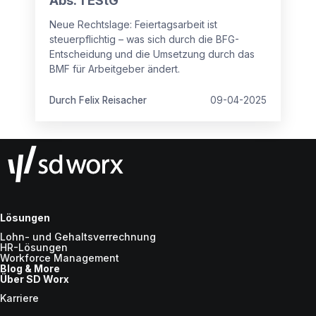
Abs. 1 EStG
Neue Rechtslage: Feiertagsarbeit ist
steuerpflichtig – was sich durch die BFG-
Entscheidung und die Umsetzung durch das
BMF für Arbeitgeber ändert.
Durch Felix Reisacher
09-04-2025
Lösungen
Lohn- und Gehaltsverrechnung
HR-Lösungen
Workforce Management
Blog & More
Über SD Worx
Karriere