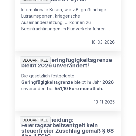
Internationale Krisen, wie z.B. großflächige
Lutraumsperren, kriegerische
Auseinandersetzung, … können zu
Beeinträchtigungen im Flugverkehr führen.
Kurzfristige Flugannulierungen, Umleitungen
oder langfristige Sperren von Flugrouten
10-03-2026
haben daher auch arbeitsrechtliche
Auswirkungen. Aus
Achtung: Geringfügigkeitsgrenze
personalverrechnungsrechtlicher Sicht stellt
BLOGARTIKEL
bleibt 2026 unverändert!
sich daher die Frage wie sieht es in einem
solchen Fall im Zusammenhang mit der
Die gesetzlich festgelegte
Entgeltfortzahlung aus,
Geringfügigkeitsgrenze
bleibt im Jahr
2026
unverändert bei
551,10 Euro monatlich.
13-11-2025
BFG-Entscheidung:
BLOGARTIKEL
Feiertagsarbeitsentgelt kein
steuerfreier Zuschlag gemäß § 68