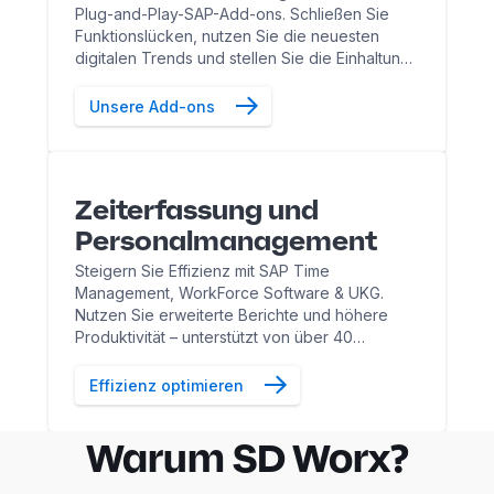
Plug-and-Play-SAP-Add-ons. Schließen Sie
Funktionslücken, nutzen Sie die neuesten
digitalen Trends und stellen Sie die Einhaltung
gesetzlicher Vorschriften mit branchenweit
besten Lösungen sicher.
Unsere Add-ons
Zeiterfassung und
Personalmanagement
Steigern Sie Effizienz mit SAP Time
Management, WorkForce Software & UKG.
Nutzen Sie erweiterte Berichte und höhere
Produktivität – unterstützt von über 40
Berater:innen für nahtlose Implementierung und
Betreuung.
Effizienz optimieren
Warum SD Worx?