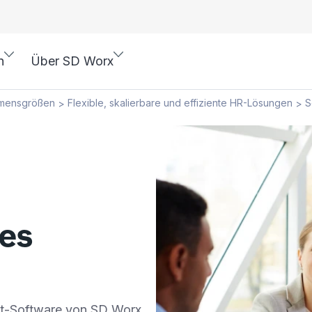
n
Über SD Worx
hmensgrößen
Flexible, skalierbare und effiziente HR-Lösungen
S
>
>
tes
nt-Software von SD Worx