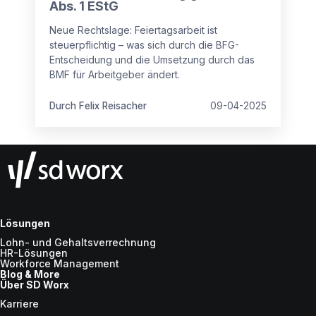
Abs. 1 EStG
Neue Rechtslage: Feiertagsarbeit ist
steuerpflichtig – was sich durch die BFG-
Entscheidung und die Umsetzung durch das
BMF für Arbeitgeber ändert.
Durch Felix Reisacher
09-04-2025
Lösungen
Lohn- und Gehaltsverrechnung
HR-Lösungen
Workforce Management
Blog & More
Über SD Worx
Karriere