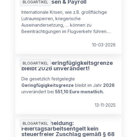
Globale Krisen & Payroll
BLOGARTIKEL
Internationale Krisen, wie z.B. großflächige
Lutraumsperren, kriegerische
Auseinandersetzung, … können zu
Beeinträchtigungen im Flugverkehr führen.
Kurzfristige Flugannulierungen, Umleitungen
oder langfristige Sperren von Flugrouten
10-03-2026
haben daher auch arbeitsrechtliche
Auswirkungen. Aus
Achtung: Geringfügigkeitsgrenze
personalverrechnungsrechtlicher Sicht stellt
BLOGARTIKEL
bleibt 2026 unverändert!
sich daher die Frage wie sieht es in einem
solchen Fall im Zusammenhang mit der
Die gesetzlich festgelegte
Entgeltfortzahlung aus,
Geringfügigkeitsgrenze
bleibt im Jahr
2026
unverändert bei
551,10 Euro monatlich.
13-11-2025
BFG-Entscheidung:
BLOGARTIKEL
Feiertagsarbeitsentgelt kein
steuerfreier Zuschlag gemäß § 68