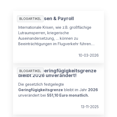
Globale Krisen & Payroll
BLOGARTIKEL
Internationale Krisen, wie z.B. großflächige
Lutraumsperren, kriegerische
Auseinandersetzung, … können zu
Beeinträchtigungen im Flugverkehr führen.
Kurzfristige Flugannulierungen, Umleitungen
oder langfristige Sperren von Flugrouten
10-03-2026
haben daher auch arbeitsrechtliche
Auswirkungen. Aus
Achtung: Geringfügigkeitsgrenze
personalverrechnungsrechtlicher Sicht stellt
BLOGARTIKEL
bleibt 2026 unverändert!
sich daher die Frage wie sieht es in einem
solchen Fall im Zusammenhang mit der
Die gesetzlich festgelegte
Entgeltfortzahlung aus,
Geringfügigkeitsgrenze
bleibt im Jahr
2026
unverändert bei
551,10 Euro monatlich.
13-11-2025