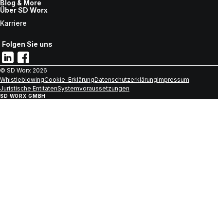
Blog & More
Über SD Worx
Karriere
Folgen Sie uns
© SD Worx
2026
Whistleblowing
Cookie-Erklärung
Datenschutzerklärung
Impressum
Juristische Entitäten
Systemvoraussetzungen
SD WORX GMBH