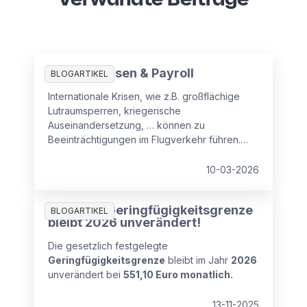
Globale Krisen & Payroll
BLOGARTIKEL
Internationale Krisen, wie z.B. großflächige
Lutraumsperren, kriegerische
Auseinandersetzung, … können zu
Beeinträchtigungen im Flugverkehr führen.
Kurzfristige Flugannulierungen, Umleitungen
oder langfristige Sperren von Flugrouten
10-03-2026
haben daher auch arbeitsrechtliche
Auswirkungen. Aus
Achtung: Geringfügigkeitsgrenze
personalverrechnungsrechtlicher Sicht stellt
BLOGARTIKEL
bleibt 2026 unverändert!
sich daher die Frage wie sieht es in einem
solchen Fall im Zusammenhang mit der
Die gesetzlich festgelegte
Entgeltfortzahlung aus,
Geringfügigkeitsgrenze
bleibt im Jahr
2026
unverändert bei
551,10 Euro monatlich.
13-11-2025