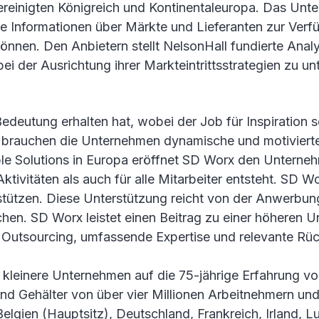
ereinigten Königreich und Kontinentaleuropa. Das Unt
ge Informationen über Märkte und Lieferanten zur Verfü
önnen. Den Anbietern stellt NelsonHall fundierte Ana
i der Ausrichtung ihrer Markteintrittsstrategien zu un
 Bedeutung erhalten hat, wobei der Job für Inspiration s
ig brauchen die Unternehmen dynamische und motivierte 
ple Solutions in Europa eröffnet SD Worx den Untern
tivitäten als auch für alle Mitarbeiter entsteht. SD Wo
tützen. Diese Unterstützung reicht von der Anwerbun
hen. SD Worx leistet einen Beitrag zu einer höheren U
e, Outsourcing, umfassende Expertise und relevante Rü
d kleinere Unternehmen auf die 75-jährige Erfahrung 
nd Gehälter von über vier Millionen Arbeitnehmern und
Belgien (Hauptsitz), Deutschland, Frankreich, Irland, 