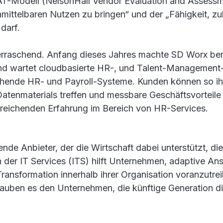
-Modell (NelsonHall Vendor Evaluation and Assessmen
nmittelbaren Nutzen zu bringen“ und der „Fähigkeit, zu
darf.
berraschend. Anfang dieses Jahres machte SD Worx be
rt und wartet cloudbasierte HR-, und Talent-Manageme
stehende HR- und Payroll-Systeme. Kunden können so i
tenmaterials treffen und messbare Geschäftsvorteile e
ckreichenden Erfahrung im Bereich von HR-Services.
ende Anbieter, der die Wirtschaft dabei unterstützt, d
 der IT Services (ITS) hilft Unternehmen, adaptive Ans
Transformation innerhalb ihrer Organisation voranzutr
lauben es den Unternehmen, die künftige Generation 