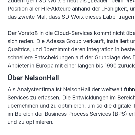
Zudem geht SD Worx erneut als „Leader“ beim NEAT
Position aller HR-Akteure anhand der „Fähigkeit, u
das zweite Mal, dass SD Worx dieses Label tragen 
Der Vorstoß in die Cloud-Services kommt nicht ü
sich reden. Die Adessa Group verkauft, installie
Qualtrics, und übernimmt deren Integration in be
schnellere Entscheidungen auf der Grundlage des Da
Anbieter in Europa mit einer langen bis 1990 zurü
Über NelsonHall
Als Analystenfirma ist NelsonHall der weltweit führ
Services zu erfassen. Die Entwicklungen im Bereich
übernehmen und zu optimieren, um so die digitale 
im Bereich der Business Process Services (BPS) er
und zu optimieren.